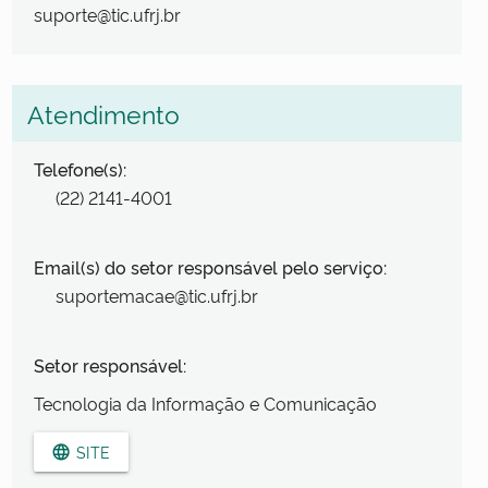
suporte@tic.ufrj.br
Atendimento
Telefone(s):
(22) 2141-4001
Email(s) do setor responsável pelo serviço:
suportemacae@tic.ufrj.br
Setor responsável:
Tecnologia da Informação e Comunicação
SITE
language