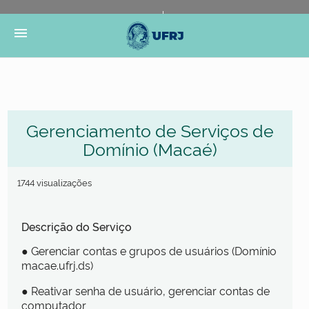
Portal do Governo Brasileiro
Atualize sua Barra de
menu
Governo
Gerenciamento de Serviços de
Domínio (Macaé)
1744 visualizações
Descrição do Serviço
● Gerenciar contas e grupos de usuários (Domínio
macae.ufrj.ds)
● Reativar senha de usuário, gerenciar contas de
computador