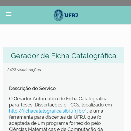
Portal do Governo Brasileiro
Atualize sua Barra de
menu
Governo
Gerador de Ficha Catalográfica
2423 visualizações
Descrição do Serviço
O Gerador Automático de Ficha Catalográfica
para Teses, Dissertações e TCCs, localizado em
http://fichacatalografica.sibi.ufrj.br/
, é uma
ferramenta para discentes da UFRJ, que foi
adaptada de um programa fornecido pelo
Ciências Matemáticas e de Computação da