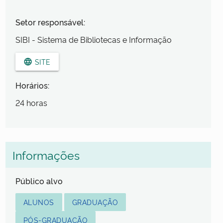
Setor responsável:
SIBI - Sistema de Bibliotecas e Informação
SITE
language
Horários:
24 horas
Informações
Público alvo
ALUNOS
GRADUAÇÃO
PÓS-GRADUAÇÃO