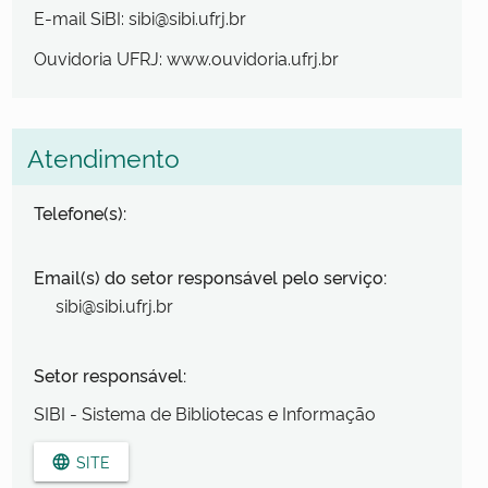
E-mail SiBI: sibi@sibi.ufrj.br
Ouvidoria UFRJ: www.ouvidoria.ufrj.br
Atendimento
Telefone(s):
Email(s) do setor responsável pelo serviço:
sibi@sibi.ufrj.br
Setor responsável:
SIBI - Sistema de Bibliotecas e Informação
SITE
language