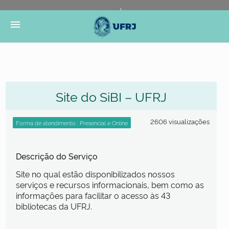
Portal do Governo Brasileiro
Atualize sua Barra de
menu
Governo
Site do SiBI – UFRJ
2606 visualizações
Descrição do Serviço
Site no qual estão disponibilizados nossos
serviços e recursos informacionais, bem como as
informações para facilitar o acesso às 43
bibliotecas da UFRJ.