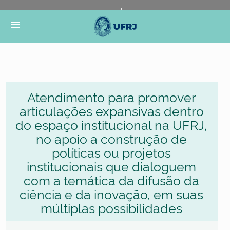
Portal do Governo Brasileiro
Atualize sua Barra de
menu
Governo
Atendimento para promover
articulações expansivas dentro
do espaço institucional na UFRJ,
no apoio a construção de
políticas ou projetos
institucionais que dialoguem
com a temática da difusão da
ciência e da inovação, em suas
múltiplas possibilidades