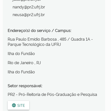
nandy@pr2.ufrj.br
neusa@pr2.ufrj.br
Endereço(s) do serviço / Campus:
Rua Paulo Emídio Barbosa
, 485
/ Quadra 1A -
Parque Tecnológico da UFRJ
Ilha do Fundão
Rio de Janeiro
, RJ
Ilha do Fundão
Setor responsável:
PR2 - Pró-Reitoria de Pós-Graduação e Pesquisa
SITE
language