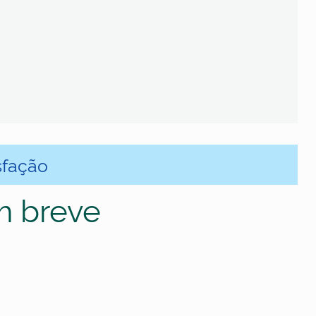
sfação
m breve