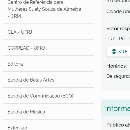
Rio de Jan
Centro de Referência para
Mulheres Suely Souza de Almeida
Cidade Uni
- CRM
Setor resp
CLA - UFRJ
PR7 - Pró-R
COPPEAD - UFRJ
language
SITE
Editora
Horários:
De segunda
Escola de Belas Artes
Escola de Comunicação (ECO)
Inform
Escola de Música
Público a
Extensão