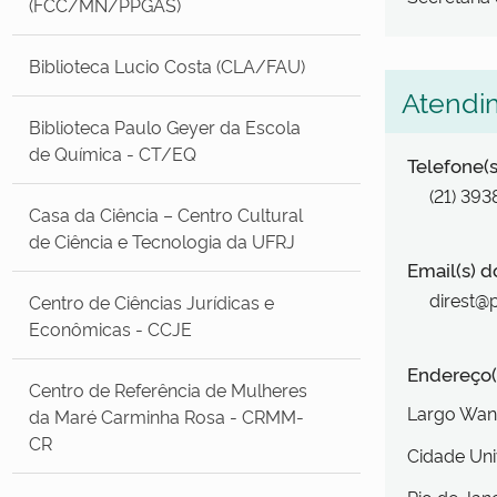
(FCC/MN/PPGAS)
Biblioteca Lucio Costa (CLA/FAU)
Atendi
Biblioteca Paulo Geyer da Escola
de Química - CT/EQ
Telefone(s
(21) 39
Casa da Ciência – Centro Cultural
de Ciência e Tecnologia da UFRJ
Email(s) d
direst@p
Centro de Ciências Jurídicas e
Econômicas - CCJE
Endereço(
Centro de Referência de Mulheres
Largo Wan
da Maré Carminha Rosa - CRMM-
CR
Cidade Uni