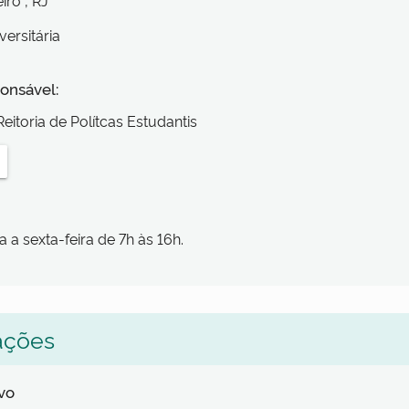
eiro
, RJ
versitária
onsável:
eitoria de Polítcas Estudantis
 a sexta-feira de 7h às 16h.
ações
lvo