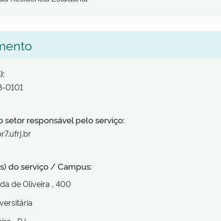
mento
):
38-0101
o setor responsável pelo serviço:
r7.ufrj.br
s) do serviço / Campus:
da de Oliveira
, 400
versitária