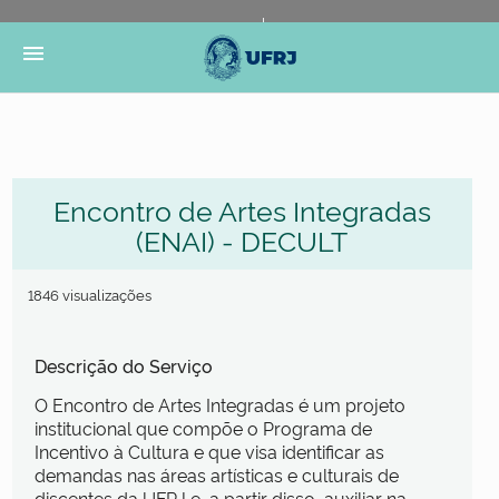
Portal do Governo Brasileiro
Atualize sua Barra de
menu
Governo
Encontro de Artes Integradas
(ENAI) - DECULT
1846 visualizações
Descrição do Serviço
O Encontro de Artes Integradas é um projeto
institucional que compõe o Programa de
Incentivo à Cultura e que visa identificar as
demandas nas áreas artísticas e culturais de
discentes da UFRJ e, a partir disso, auxiliar na