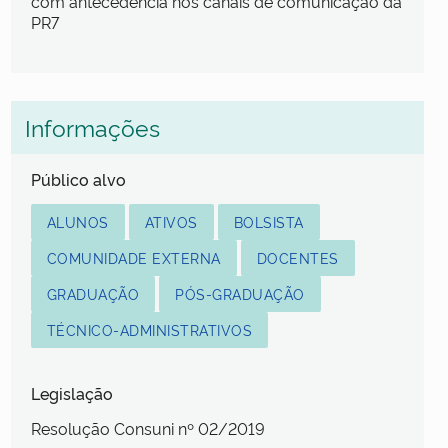
com antecedência nos canais de comunicação da
PR7
Informações
Público alvo
ALUNOS
ATIVOS
BOLSISTA
COMUNIDADE EXTERNA
DOCENTES
GRADUAÇÃO
PÓS-GRADUAÇÃO
TÉCNICO-ADMINISTRATIVOS
Legislação
Resolução Consuni nº 02/2019