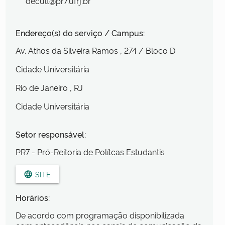
decult@pr7.ufrj.br
Endereço(s) do serviço / Campus:
Av. Athos da Silveira Ramos
, 274
/ Bloco D
Cidade Universitária
Rio de Janeiro
, RJ
Cidade Universitária
Setor responsável:
PR7 - Pró-Reitoria de Polítcas Estudantis
SITE
language
Horários:
De acordo com programação disponibilizada