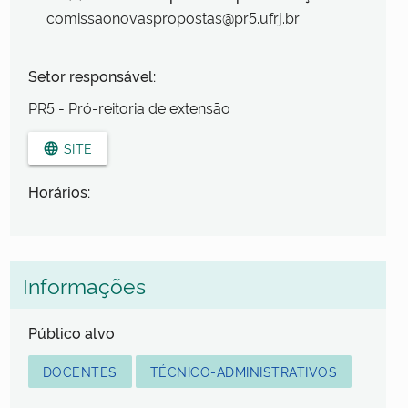
comissaonovaspropostas@pr5.ufrj.br
Setor responsável:
PR5 - Pró-reitoria de extensão
SITE
language
Horários:
Informações
Público alvo
DOCENTES
TÉCNICO-ADMINISTRATIVOS