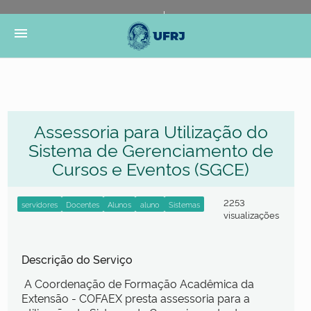
Portal do Governo Brasileiro
Atualize sua Barra de
menu
Governo
Assessoria para Utilização do
Sistema de Gerenciamento de
Cursos e Eventos (SGCE)
2253
visualizações
Descrição do Serviço
A Coordenação de Formação Acadêmica da
Extensão - COFAEX presta assessoria para a