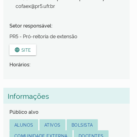
cofaex@pr5.ufr.br
Setor responsável:
PR5 - Pró-reitoria de extensão
SITE
language
Horários:
Informações
Público alvo
ALUNOS
ATIVOS
BOLSISTA
COMUNIDADE EXTERNA
DOCENTES