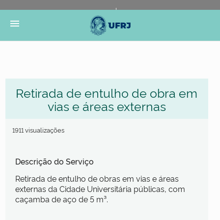
Portal do Governo Brasileiro
Atualize sua Barra de
menu
Governo
Retirada de entulho de obra em
vias e áreas externas
1911 visualizações
Descrição do Serviço
Retirada de entulho de obras em vias e áreas
externas da Cidade Universitária públicas, com
caçamba de aço de 5 m³.