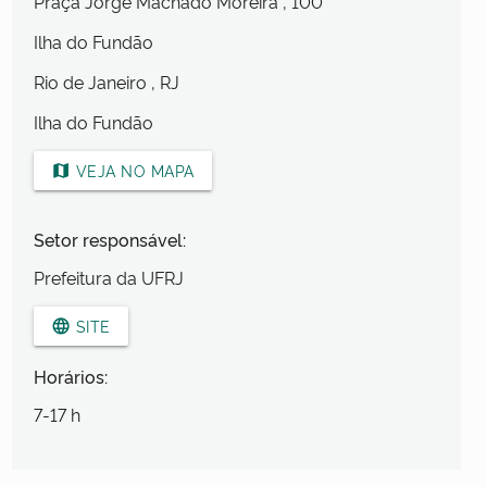
Praça Jorge Machado Moreira
, 100
Ilha do Fundão
Rio de Janeiro
, RJ
Ilha do Fundão
VEJA NO MAPA
map
Setor responsável:
Prefeitura da UFRJ
SITE
language
Horários:
7-17 h