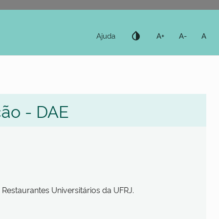
invert_colors
Ajuda
A+
A-
A
ção - DAE
 Restaurantes Universitários da UFRJ.