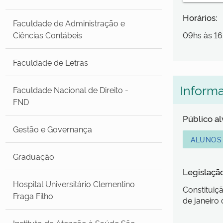
Horários:
Faculdade de Administração e
Ciências Contábeis
09hs às 16
Faculdade de Letras
Inform
Faculdade Nacional de Direito -
FND
Público a
Gestão e Governança
ALUNOS
Graduação
Legislaçã
Hospital Universitário Clementino
Constituiçã
Fraga Filho
de janeiro 
Instituto de Atenção à Saúde São