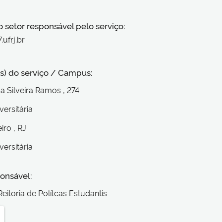
o setor responsável pelo serviço:
ufrj.br
s) do serviço / Campus:
da Silveira Ramos
, 274
versitária
eiro
, RJ
versitária
onsável:
eitoria de Polítcas Estudantis