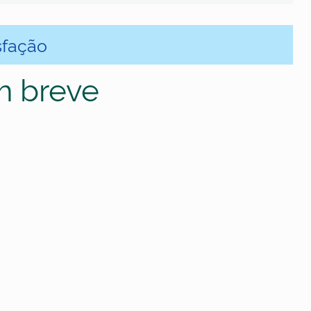
sfação
m breve