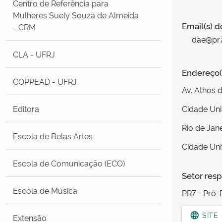
Centro de Referência para
Mulheres Suely Souza de Almeida
Email(s) d
- CRM
dae@pr7.
CLA - UFRJ
Endereço(
COPPEAD - UFRJ
Av. Athos 
Editora
Cidade Uni
Rio de Jan
Escola de Belas Artes
Cidade Uni
Escola de Comunicação (ECO)
Setor resp
Escola de Música
PR7 - Pró-R
language
SITE
Extensão