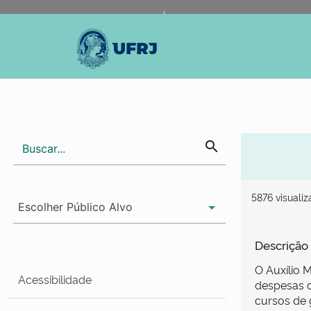
Portal do Governo Brasileiro
Atualize sua Barra de Gov
search
5876 visuali
Descrição
O Auxílio 
Acessibilidade
despesas c
cursos de 