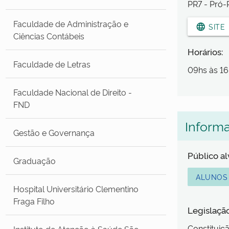
PR7 - Pró-R
Faculdade de Administração e
language
SITE
Ciências Contábeis
Horários:
Faculdade de Letras
09hs às 16
Faculdade Nacional de Direito -
FND
Inform
Gestão e Governança
Público a
Graduação
ALUNOS
Hospital Universitário Clementino
Fraga Filho
Legislaçã
Constituiçã
Instituto de Atenção à Saúde São