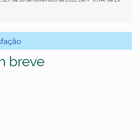
sfação
m breve