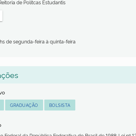
eitoria de Polítcas Estudantis
hs de segunda-feira à quinta-feira
ações
lvo
GRADUAÇÃO
BOLSISTA
o
o Federal da República Federativa do Brasil de 1988; Lei nº 1