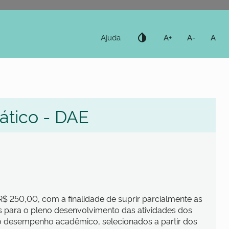
invert_colors
Ajuda
A+
A-
A
dático - DAE
 R$ 250,00, com a finalidade de suprir parcialmente as
s para o pleno desenvolvimento das atividades dos
do desempenho acadêmico, selecionados a partir dos