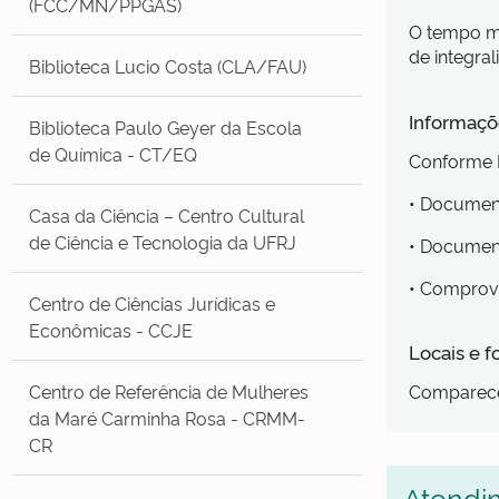
(FCC/MN/PPGAS)
O tempo má
de integra
Biblioteca Lucio Costa (CLA/FAU)
Informaçõe
Biblioteca Paulo Geyer da Escola
de Química - CT/EQ
Conforme E
• Documen
Casa da Ciência – Centro Cultural
de Ciência e Tecnologia da UFRJ
• Document
• Comprova
Centro de Ciências Jurídicas e
Econômicas - CCJE
Locais e 
Centro de Referência de Mulheres
Comparecer
da Maré Carminha Rosa - CRMM-
CR
Atendi