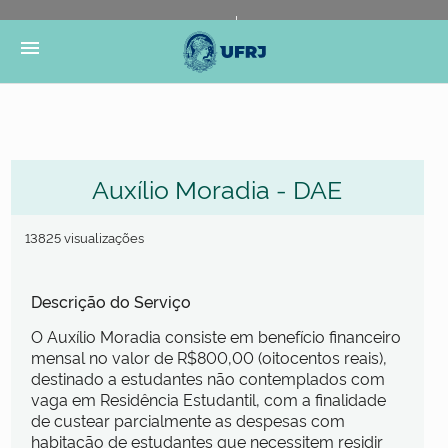
Portal do Governo Brasileiro
Atualize sua Barra de
menu
Governo
Auxílio Moradia - DAE
13825 visualizações
Descrição do Serviço
O Auxílio Moradia consiste em benefício financeiro
mensal no valor de R$800,00 (oitocentos reais),
destinado a estudantes não contemplados com
vaga em Residência Estudantil, com a finalidade
de custear parcialmente as despesas com
habitação de estudantes que necessitem residir