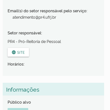
Email(s) do setor responsável pelo serviço:
atendimento@pr4.ufrj.br
Setor responsável:
PR4 - Pró-Reitoria de Pessoal
SITE
language
Horários:
Informações
Público alvo