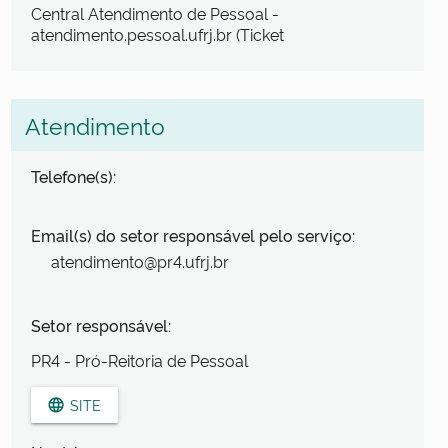
Central Atendimento de Pessoal -
atendimento.pessoal.ufrj.br (Ticket
Atendimento
Telefone(s):
Email(s) do setor responsável pelo serviço:
atendimento@pr4.ufrj.br
Setor responsável:
PR4 - Pró-Reitoria de Pessoal
SITE
language