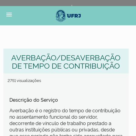
Portal do Governo Brasileiro
Atualize sua Barra de
menu
Governo
AVERBAÇÃO/DESAVERBAÇÃO
DE TEMPO DE CONTRIBUIÇÃO
2751 visualizações
Descrição do Serviço
Averbação é o registro do tempo de contribuição
no assentamento funcional do servidor,
decorrente de vínculo de trabalho prestado a
outras instituições públicas ou privadas, desde
que esse período não tenha sido aproveitado para