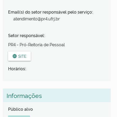
Email(s) do setor responsável pelo serviço:
atendimento@pr4.ufrj.br
Setor responsável:
PR4 - Pró-Reitoria de Pessoal
SITE
language
Horários:
Informações
Público alvo