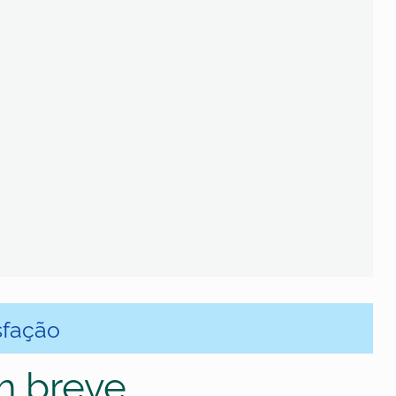
sfação
m breve