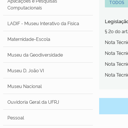
Aplicações e Pesquisas
TODOS
Computacionais
Legislaçã
LADIF - Museu Interativo da Física
§ 2o do ar
Maternidade-Escola
Nota Técn
Nota Téc
Museu da Geodiversidade
Nota Técn
Museu D. João VI
Nota Técn
Museu Nacional
Ouvidoria Geral da UFRJ
Pessoal