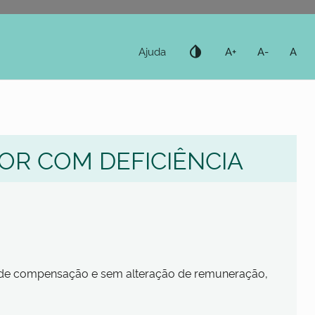
invert_colors
Ajuda
A+
A-
A
DOR COM DEFICIÊNCIA
te de compensação e sem alteração de remuneração,