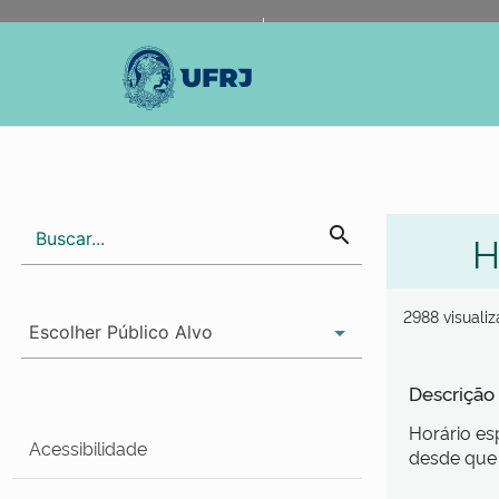
Portal do Governo Brasileiro
Atualize sua Barra de Gov
search
H
2988 visuali
Descrição
Horário es
Acessibilidade
desde que 