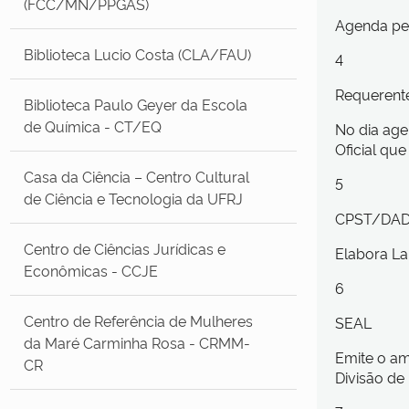
(FCC/MN/PPGAS)
Agenda per
Biblioteca Lucio Costa (CLA/FAU)
4
Requerent
Biblioteca Paulo Geyer da Escola
de Química - CT/EQ
No dia age
Oficial qu
Casa da Ciência – Centro Cultural
5
de Ciência e Tecnologia da UFRJ
CPST/DA
Centro de Ciências Jurídicas e
Elabora L
Econômicas - CCJE
6
Centro de Referência de Mulheres
SEAL
da Maré Carminha Rosa - CRMM-
Emite o am
CR
Divisão d