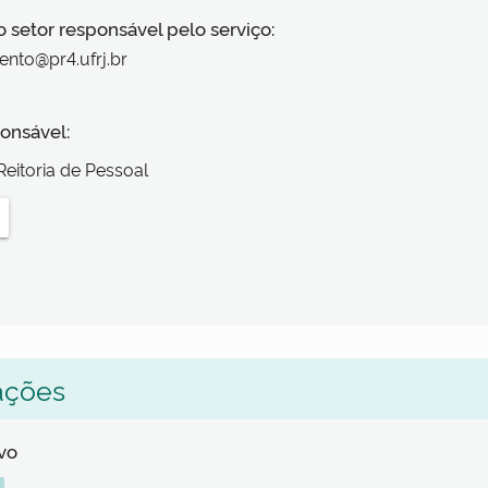
o setor responsável pelo serviço:
ento@pr4.ufrj.br
onsável:
Reitoria de Pessoal
ações
lvo