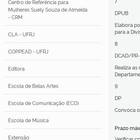
7
Centro de Referência para
Mulheres Suely Souza de Almeida
DPUB
- CRM
Elabora po
para a Div
CLA - UFRJ
8
COPPEAD - UFRJ
DCAD/PR-
Realiza as
Editora
Departamen
Escola de Belas Artes
9
DP
Escola de Comunicação (ECO)
Convoca o 
Escola de Música
Prazo máx
Extensão
Verificar 