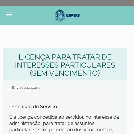
Portal do Governo Brasileiro
Atualize sua Barra de
menu
Governo
LICENÇA PARA TRATAR DE
INTERESSES PARTICULARES
(SEM VENCIMENTO)
4418 visualizações
Descrição do Serviço
É a licença concedida ao servidor, no interesse da
administração, para tratar de assuntos
particulares, sem percepção dos vencimentos,