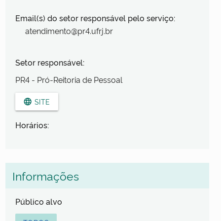
Email(s) do setor responsável pelo serviço:
atendimento@pr4.ufrj.br
Setor responsável:
PR4 - Pró-Reitoria de Pessoal
SITE
language
Horários:
Informações
Público alvo