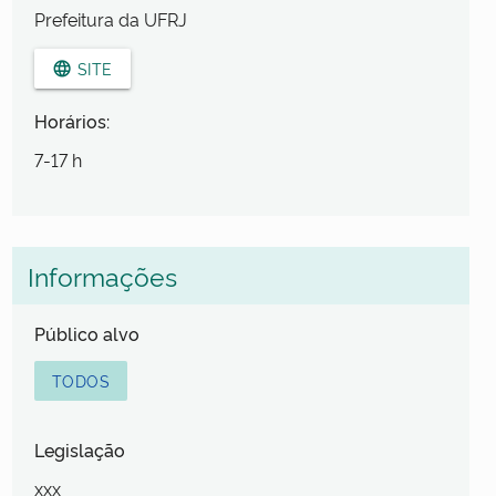
Prefeitura da UFRJ
SITE
language
Horários:
7-17 h
Informações
Público alvo
TODOS
Legislação
xxx