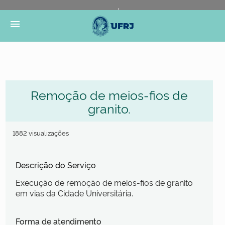
Portal do Governo Brasileiro
Atualize sua Barra de
menu
Governo
Remoção de meios-fios de
granito.
1882 visualizações
Descrição do Serviço
Execução de remoção de meios-fios de granito
em vias da Cidade Universitária.
Forma de atendimento