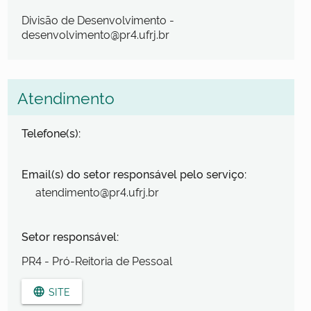
Divisão de Desenvolvimento -
desenvolvimento@pr4.ufrj.br
Atendimento
Telefone(s):
Email(s) do setor responsável pelo serviço:
atendimento@pr4.ufrj.br
Setor responsável:
PR4 - Pró-Reitoria de Pessoal
SITE
language