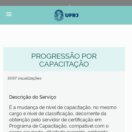
Portal do Governo Brasileiro
Atualize sua Barra de
menu
Governo
PROGRESSÃO POR
CAPACITAÇÃO
3097 visualizações
Descrição do Serviço
É a mudança de nível de capacitação, no mesmo
cargo e nível de classificação, decorrente da
obtenção pelo servidor de certificação em
Programa de Capacitação, compatível com o
cargo ocupado, atividade exercida, ambiente