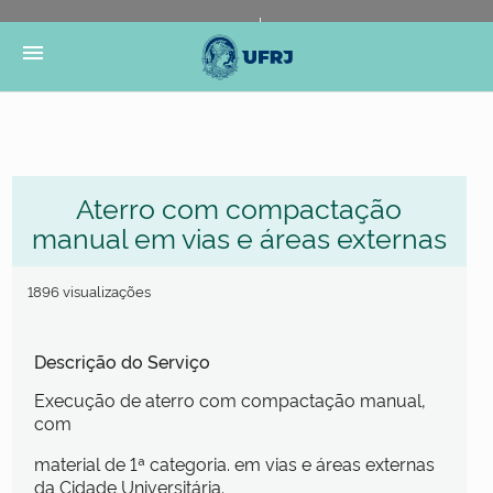
Portal do Governo Brasileiro
Atualize sua Barra de
menu
Governo
Aterro com compactação
manual em vias e áreas externas
1896 visualizações
Descrição do Serviço
Execução de aterro com compactação manual,
com
material de 1ª categoria. em vias e áreas externas
da Cidade Universitária.