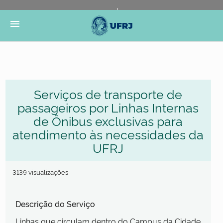
Portal do Governo Brasileiro
Atualize sua Barra de
menu
Governo
Serviços de transporte de
passageiros por Linhas Internas
de Ônibus exclusivas para
atendimento às necessidades da
UFRJ
3139 visualizações
Descrição do Serviço
Linhas que circulam dentro do Campus da Cidade