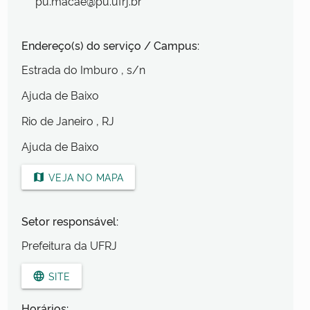
pu.macae@pu.ufrj.br
Endereço(s) do serviço / Campus:
Estrada do Imburo
, s/n
Ajuda de Baixo
Rio de Janeiro
, RJ
Ajuda de Baixo
VEJA NO MAPA
map
Setor responsável:
Prefeitura da UFRJ
SITE
language
Horários: