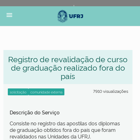
Portal do Governo Brasileiro
Atualize sua Barra de
menu
Governo
Registro de revalidação de curso
de graduação realizado fora do
país
7910 visualizações
Descrição do Serviço
Consiste no registro das apostilas dos diplomas
de graduação obtidos fora do país que foram
revalidados nas Unidades da UFRJ.