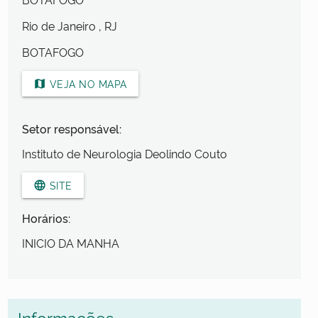
Rio de Janeiro
, RJ
BOTAFOGO
VEJA NO MAPA
map
Setor responsável:
Instituto de Neurologia Deolindo Couto
SITE
language
Horários:
INICIO DA MANHA
Informações