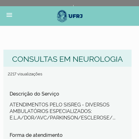
Portal do Governo Brasileiro
Atualize sua Barra de
menu
Governo
CONSULTAS EM NEUROLOGIA
2217 visualizações
Descrição do Serviço
ATENDIMENTOS PELO SISREG - DIVERSOS
AMBULATÓRIOS ESPECIALIZADOS:
E.L.A/DOR/AVC/PARKINSON/ESCLEROSE/...
Forma de atendimento