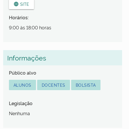
SITE
language
Horários:
9:00 às 18:00 horas
Informações
Público alvo
ALUNOS
DOCENTES
BOLSISTA
Legislação
Nenhuma