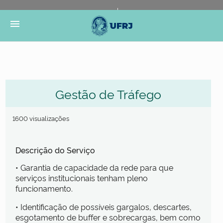
Portal do Governo Brasileiro
Atualize sua Barra de
menu
Governo
Gestão de Tráfego
1600 visualizações
Descrição do Serviço
• Garantia de capacidade da rede para que
serviços institucionais tenham pleno
funcionamento.
• Identificação de possíveis gargalos, descartes,
esgotamento de buffer e sobrecargas, bem como