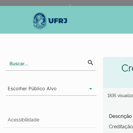
Portal do Governo Brasileiro
Atualize sua Barra de Gov
search
Cr
1835 visuali
Descrição
Acessibilidade
Creditação