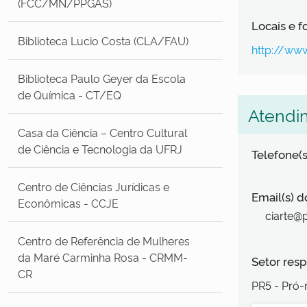
(FCC/MN/PPGAS)
Locais e 
Biblioteca Lucio Costa (CLA/FAU)
http://www
Biblioteca Paulo Geyer da Escola
de Química - CT/EQ
Atendi
Casa da Ciência – Centro Cultural
de Ciência e Tecnologia da UFRJ
Telefone(s
Centro de Ciências Jurídicas e
Email(s) d
Econômicas - CCJE
ciarte@p
Centro de Referência de Mulheres
da Maré Carminha Rosa - CRMM-
Setor resp
CR
PR5 - Pró-