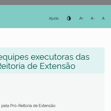
invert_colors
Ajuda
A+
A-
A
equipes executoras das
Reitoria de Extensão
 pela Pró-Reitoria de Extensão