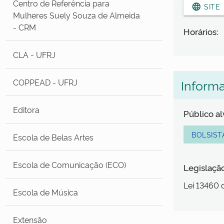
Centro de Referência para
language
SITE
Mulheres Suely Souza de Almeida
- CRM
Horários:
CLA - UFRJ
COPPEAD - UFRJ
Inform
Editora
Público a
BOLSIST
Escola de Belas Artes
Escola de Comunicação (ECO)
Legislaçã
Lei 13460 
Escola de Música
Extensão