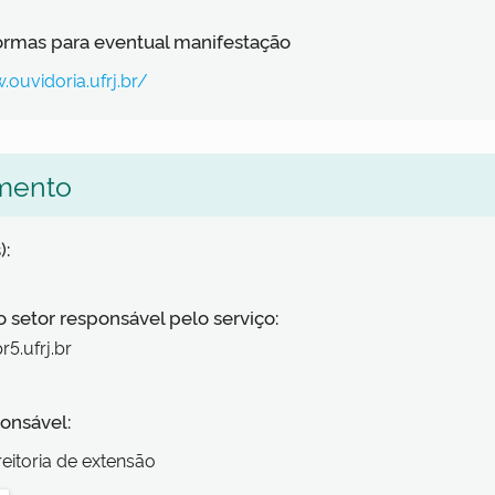
formas para eventual manifestação
.ouvidoria.ufrj.br/
mento
):
o setor responsável pelo serviço:
r5.ufrj.br
onsável:
reitoria de extensão