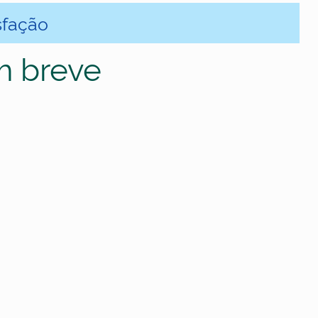
sfação
m breve