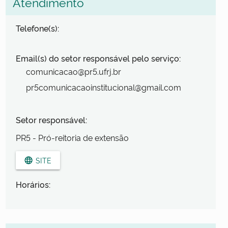
Atendimento
Telefone(s):
Email(s) do setor responsável pelo serviço:
comunicacao@pr5.ufrj.br
pr5comunicacaoinstitucional@gmail.com
Setor responsável:
PR5 - Pró-reitoria de extensão
SITE
language
Horários: