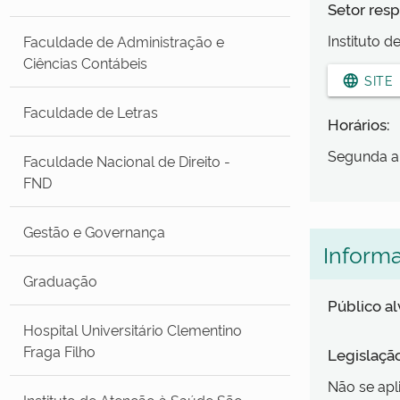
Setor resp
Instituto 
Faculdade de Administração e
Ciências Contábeis
language
SITE
Faculdade de Letras
Horários:
Segunda a 
Faculdade Nacional de Direito -
FND
Gestão e Governança
Inform
Graduação
Público a
Hospital Universitário Clementino
Fraga Filho
Legislaçã
Não se apl
Instituto de Atenção à Saúde São