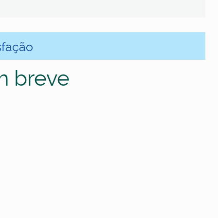
sfação
m breve