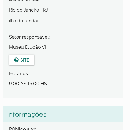
Rio de Janeiro
, RJ
ilha do fundão
Setor responsável:
Museu D. João VI
SITE
language
Horários:
9:00 ÀS 15:00 HS
Informações
Público alvo