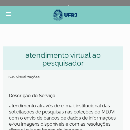
Portal do Governo Brasileiro
Atualize sua Barra de
menu
Governo
atendimento virtual ao
pesquisador
1599 visualizações
Descrição do Serviço
atendimento através de e-mail institucional das
solicitações de pesquisas nas coleções do MDJVI
com o envio de bancos de dados de informações
e/ou imagens disponíveis e com as resoluções
disponíveis em banco de imagens