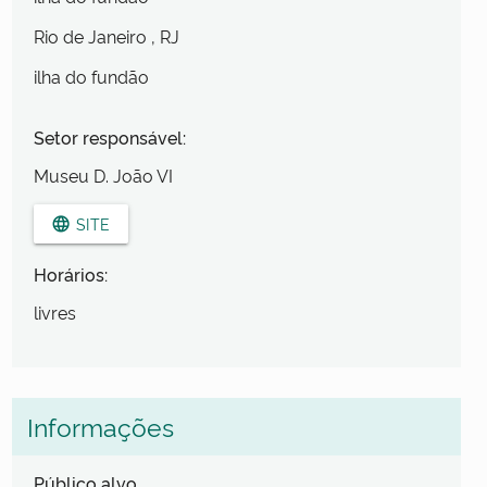
Rio de Janeiro
, RJ
ilha do fundão
Setor responsável:
Museu D. João VI
SITE
language
Horários:
livres
Informações
Público alvo