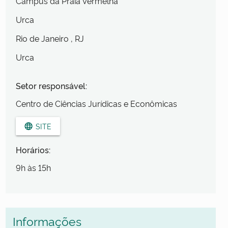
Campus da Praia Vermelha
Urca
Rio de Janeiro
, RJ
Urca
Setor responsável:
Centro de Ciências Jurídicas e Econômicas
SITE
language
Horários:
9h às 15h
Informações