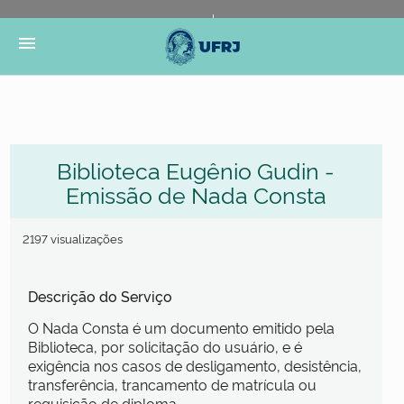
Portal do Governo Brasileiro
Atualize sua Barra de
menu
Governo
Biblioteca Eugênio Gudin -
Emissão de Nada Consta
2197 visualizações
Descrição do Serviço
O Nada Consta é um documento emitido pela
Biblioteca, por solicitação do usuário, e é
exigência nos casos de desligamento, desistência,
transferência, trancamento de matrícula ou
requisição de diploma.