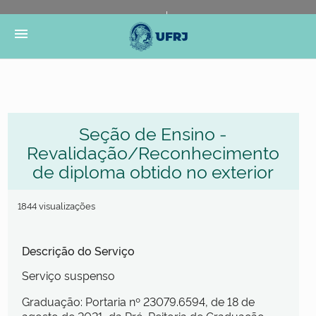
Portal do Governo Brasileiro
Atualize sua Barra de
menu
Governo
Seção de Ensino -
Revalidação/Reconhecimento
de diploma obtido no exterior
1844 visualizações
Descrição do Serviço
Serviço suspenso
Graduação: Portaria nº 23079.6594, de 18 de
agosto de 2021, da Pró-Reitoria de Graduação