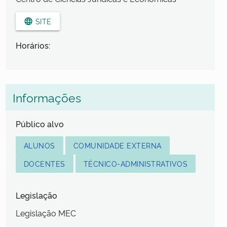
SITE
language
Horários:
Informações
Público alvo
ALUNOS
COMUNIDADE EXTERNA
DOCENTES
TÉCNICO-ADMINISTRATIVOS
Legislação
Legislação MEC