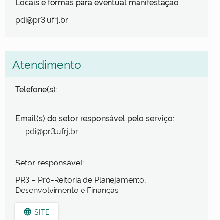
Locais e formas para eventual manifestação
pdi@pr3.ufrj.br
Atendimento
Telefone(s):
Email(s) do setor responsável pelo serviço:
pdi@pr3.ufrj.br
Setor responsável:
PR3 – Pró-Reitoria de Planejamento,
Desenvolvimento e Finanças
SITE
language