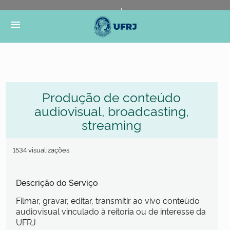
Portal do Governo Brasileiro
Atualize sua Barra de
menu
Governo
Produção de conteúdo
audiovisual, broadcasting,
streaming
1534 visualizações
Descrição do Serviço
Filmar, gravar, editar, transmitir ao vivo conteúdo
audiovisual vinculado à reitoria ou de interesse da
UFRJ