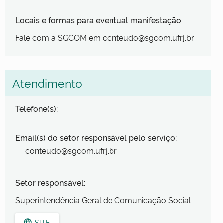
Locais e formas para eventual manifestação
Fale com a SGCOM em conteudo@sgcom.ufrj.br
Atendimento
Telefone(s):
Email(s) do setor responsável pelo serviço:
conteudo@sgcom.ufrj.br
Setor responsável:
Superintendência Geral de Comunicação Social
SITE
language