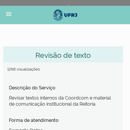
Portal do Governo Brasileiro
Atualize sua Barra de
menu
Governo
Revisão de texto
1268 visualizações
Descrição do Serviço
Revisar textos internos da Coordcom e material
de comunicação institucional da Reitoria
Forma de atendimento
Somente Online