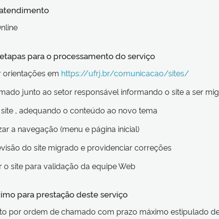
 atendimento
nline
s etapas para o processamento do serviço
r orientações em
https://ufrj.br/comunicacao/sites/
amado junto ao setor responsável informando o site a ser mi
o site , adequando o conteúdo ao novo tema
zar a navegação (menu e página inicial)
revisão do site migrado e providenciar correções
 o site para validação da equipe Web
imo para prestação deste serviço
o por ordem de chamado com prazo máximo estipulado de 6