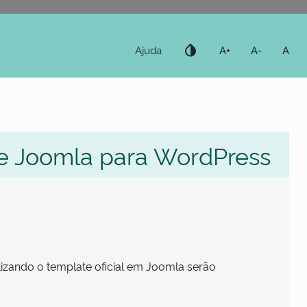
invert_colors
Ajuda
A+
A-
A
 de Joomla para WordPress
ilizando o template oficial em Joomla serão