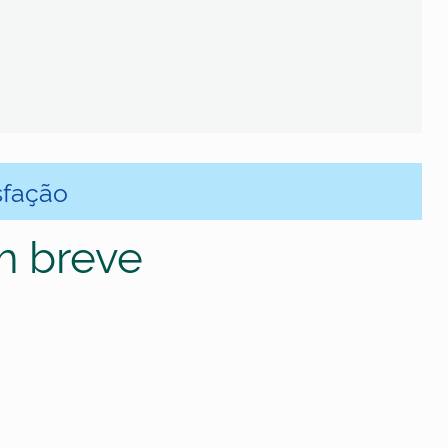
sfação
m breve