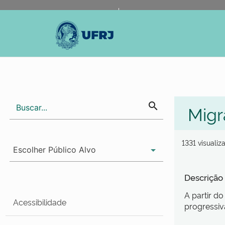
Portal do Governo Brasileiro
Atualize sua Barra de Gov
search
Migr
1331 visualiz
Descrição
A partir do
Acessibilidade
progressi