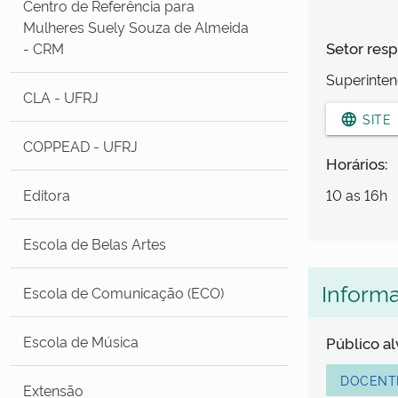
Centro de Referência para
Mulheres Suely Souza de Almeida
Setor resp
- CRM
Superinten
CLA - UFRJ
language
SITE
COPPEAD - UFRJ
Horários:
Editora
10 as 16h
Escola de Belas Artes
Inform
Escola de Comunicação (ECO)
Escola de Música
Público a
DOCENT
Extensão