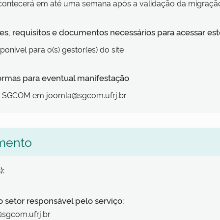
contecerá em até uma semana após a validação da migraçã
s, requisitos e documentos necessários para acessar est
ponível para o(s) gestor(es) do site
formas para eventual manifestação
a SGCOM em joomla@sgcom.ufrj.br
mento
):
o setor responsável pelo serviço:
sgcom.ufrj.br