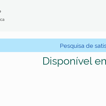
o
ica
Pesquisa de sati
Disponível e