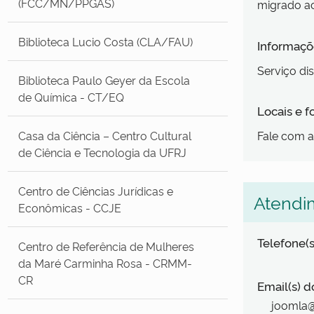
(FCC/MN/PPGAS)
migrado a
Biblioteca Lucio Costa (CLA/FAU)
Informaçõe
Serviço dis
Biblioteca Paulo Geyer da Escola
de Química - CT/EQ
Locais e 
Casa da Ciência – Centro Cultural
Fale com 
de Ciência e Tecnologia da UFRJ
Centro de Ciências Jurídicas e
Atendi
Econômicas - CCJE
Telefone(s
Centro de Referência de Mulheres
da Maré Carminha Rosa - CRMM-
CR
Email(s) d
joomla@