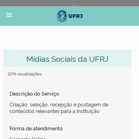
Portal do Governo Brasileiro
Atualize sua Barra de
menu
Governo
Mídias Sociais da UFRJ
1374 visualizações
Descrição do Serviço
Criação, seleção, recepção e postagem de
conteúdos relevantes para a instituição
Forma de atendimento
Somente Online