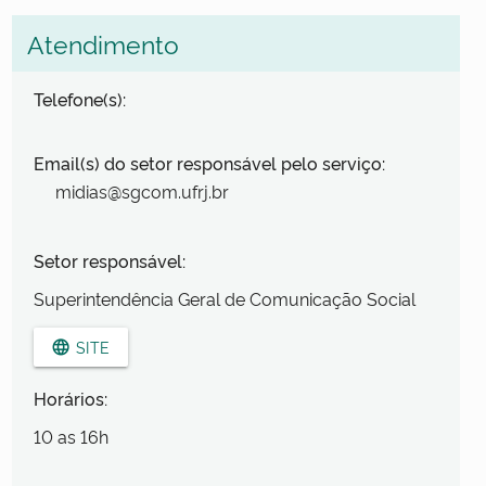
Atendimento
Telefone(s):
Email(s) do setor responsável pelo serviço:
midias@sgcom.ufrj.br
Setor responsável:
Superintendência Geral de Comunicação Social
SITE
language
Horários:
10 as 16h