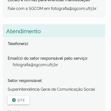
Fale com a SGCOM em fotografia@sgcom.ufrj.br
Atendimento
Telefone(s):
Email(s) do setor responsável pelo serviço:
fotografia@sgcom.ufrj.br
Setor responsável:
Superintendência Geral de Comunicação Social
SITE
language