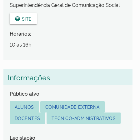
Superintendência Geral de Comunicação Social
SITE
language
Horários:
10 as 16h
Informações
Público alvo
ALUNOS
COMUNIDADE EXTERNA
DOCENTES
TÉCNICO-ADMINISTRATIVOS
Legislação