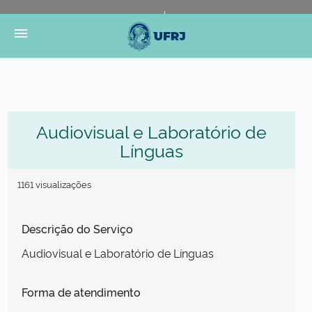
Portal do Governo Brasileiro
Atualize sua Barra de
menu
Governo
Audiovisual e Laboratório de
Línguas
1161 visualizações
Descrição do Serviço
Audiovisual e Laboratório de Línguas
Forma de atendimento