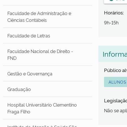
Horários:
Faculdade de Administração e
Ciências Contábeis
9h-15h
Faculdade de Letras
Faculdade Nacional de Direito -
Inform
FND
Público a
Gestão e Governança
ALUNOS
Graduação
Legislaçã
Hospital Universitário Clementino
Não se apl
Fraga Filho
Instituto de Atenção à Saúde São