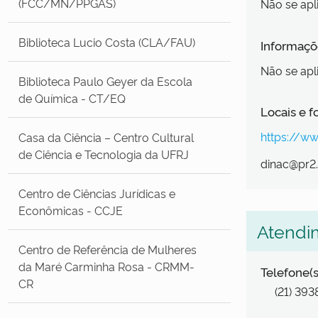
(FCC/MN/PPGAS)
Não se apl
Biblioteca Lucio Costa (CLA/FAU)
Informaçõe
Não se apl
Biblioteca Paulo Geyer da Escola
de Química - CT/EQ
Locais e 
https://ww
Casa da Ciência – Centro Cultural
de Ciência e Tecnologia da UFRJ
dinac@pr2.
Centro de Ciências Jurídicas e
Econômicas - CCJE
Atendi
Centro de Referência de Mulheres
da Maré Carminha Rosa - CRMM-
Telefone(s
CR
(21) 39