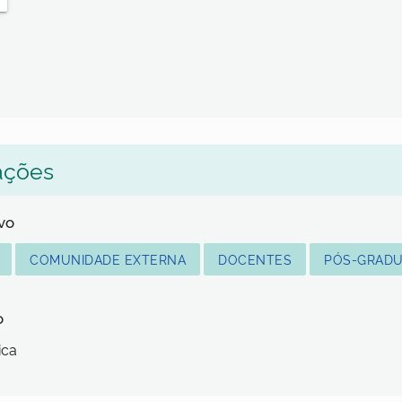
ações
lvo
COMUNIDADE EXTERNA
DOCENTES
PÓS-GRAD
o
ica