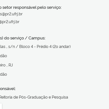
o setor responsável pelo serviço:
s@pr2.ufrj.br
pr2.ufrj.br
s) do serviço / Campus:
las
, s/n
/ Bloco 4 - Prédio 4 (2o andar)
ndão
eiro
, RJ
ndão
onsável:
Reitoria de Pós-Graduação e Pesquisa