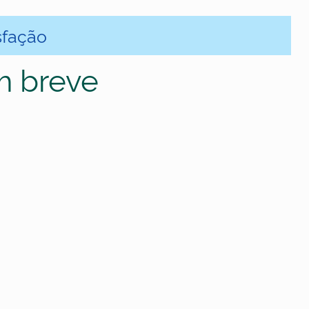
sfação
m breve