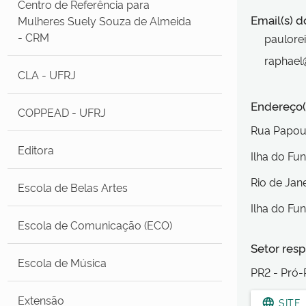
Centro de Referência para
Email(s) d
Mulheres Suely Souza de Almeida
- CRM
paulorei
raphael@
CLA - UFRJ
Endereço(
COPPEAD - UFRJ
Rua Papou
Editora
Ilha do Fu
Rio de Jan
Escola de Belas Artes
Ilha do Fu
Escola de Comunicação (ECO)
Setor resp
Escola de Música
PR2 - Pró-
Extensão
language
SITE