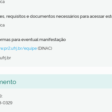
ica
s, requisitos e documentos necessários para acessar est
ica
formas para eventual manifestação
w.pr2.ufrj.br/equipe
(DINAC)
ufrj.br
mento
):
38-0329