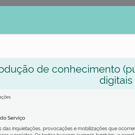
erno
odução de conhecimento (pu
digitais
zações
 do Serviço
s das inquietações, provocações e mobilizações que ocorre
res e projetos. Os textos buscam cumprir, também, o papel