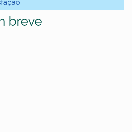
sfação
m breve