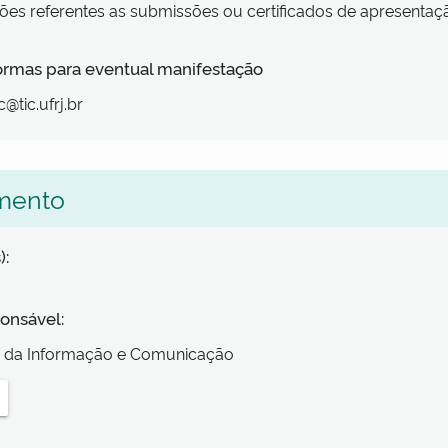
ões referentes as submissões ou certificados de apresentaç
formas para eventual manifestação
@tic.ufrj.br
mento
):
onsável:
a da Informação e Comunicação