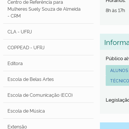
Centro de Referência para
Mulheres Suely Souza de Almeida
8h às 17h
- CRM
CLA - UFRJ
Inform
COPPEAD - UFRJ
Público a
Editora
ALUNOS
Escola de Belas Artes
TÉCNICO
Escola de Comunicação (ECO)
Legislaçã
Escola de Música
Extensão