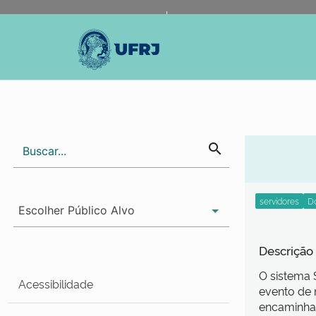
Portal do Governo Brasileiro
Atualize sua Barra de Gov
search
Descrição
O sistema 
Acessibilidade
evento de 
encaminha