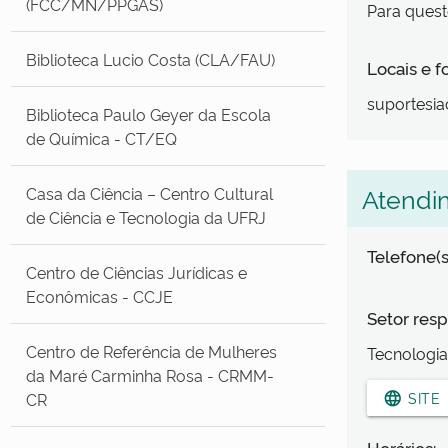
(FCC/MN/PPGAS)
Para quest
Biblioteca Lucio Costa (CLA/FAU)
Locais e 
suportesiac
Biblioteca Paulo Geyer da Escola
de Química - CT/EQ
Atendi
Casa da Ciência – Centro Cultural
de Ciência e Tecnologia da UFRJ
Telefone(s
Centro de Ciências Jurídicas e
Econômicas - CCJE
Setor resp
Centro de Referência de Mulheres
Tecnologi
da Maré Carminha Rosa - CRMM-
CR
language
SITE
Horários: