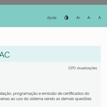
invert_colors
Ajuda
A+
A-
A
IAC
1370 visualizações
aliação, programação e emissão de certificados do
penas ao uso do sistema sendo as demais questões