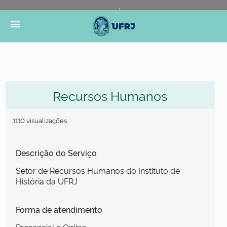
Portal do Governo Brasileiro
Atualize sua Barra de
menu
Governo
Recursos Humanos
1110 visualizações
Descrição do Serviço
Setor de Recursos Humanos do Instituto de
História da UFRJ
Forma de atendimento
Presencial e Online