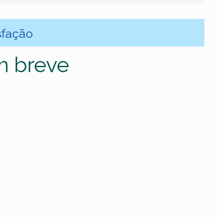
sfação
m breve