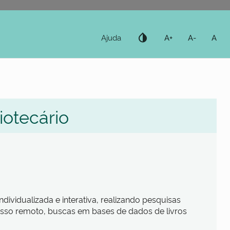
invert_colors
Ajuda
A+
A-
A
iotecário
ividualizada e interativa, realizando pesquisas
esso remoto, buscas em bases de dados de livros