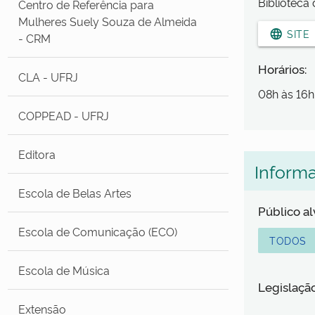
Biblioteca
Centro de Referência para
Mulheres Suely Souza de Almeida
language
SITE
- CRM
Horários:
CLA - UFRJ
08h às 16h
COPPEAD - UFRJ
Editora
Inform
Escola de Belas Artes
Público a
Escola de Comunicação (ECO)
TODOS
Escola de Música
Legislaçã
Extensão