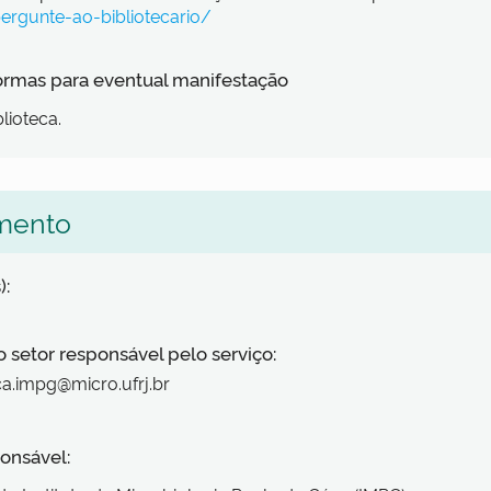
ergunte-ao-bibliotecario/
formas para eventual manifestação
lioteca.
mento
):
o setor responsável pelo serviço:
ca.impg@micro.ufrj.br
onsável: