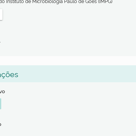
 do Instituto de Microbiologia Paulo de Góes (IMPG)
.
ações
lvo
o