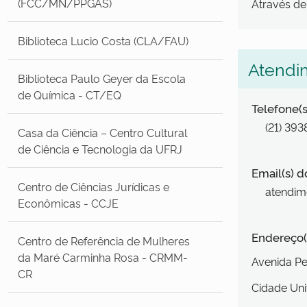
(FCC/MN/PPGAS)
Através d
Biblioteca Lucio Costa (CLA/FAU)
Atendi
Biblioteca Paulo Geyer da Escola
de Química - CT/EQ
Telefone(s
(21) 393
Casa da Ciência – Centro Cultural
de Ciência e Tecnologia da UFRJ
Email(s) d
Centro de Ciências Jurídicas e
atendime
Econômicas - CCJE
Endereço(
Centro de Referência de Mulheres
da Maré Carminha Rosa - CRMM-
Avenida P
CR
Cidade Uni