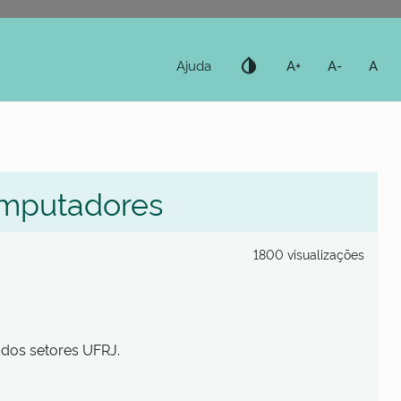
invert_colors
Ajuda
A+
A-
A
mputadores
1800 visualizações
dos setores UFRJ.