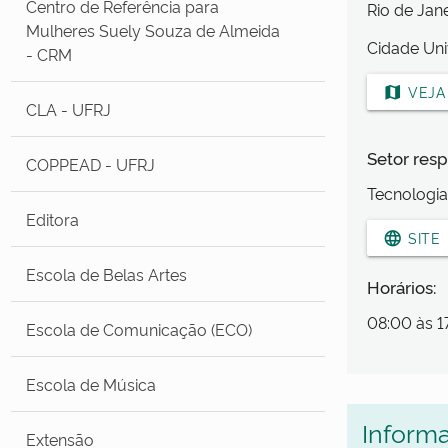
Centro de Referência para
Rio de Jan
Mulheres Suely Souza de Almeida
Cidade Uni
- CRM
map
VEJA
CLA - UFRJ
Setor resp
COPPEAD - UFRJ
Tecnologi
Editora
language
SITE
Escola de Belas Artes
Horários:
08:00 às 1
Escola de Comunicação (ECO)
Escola de Música
Inform
Extensão