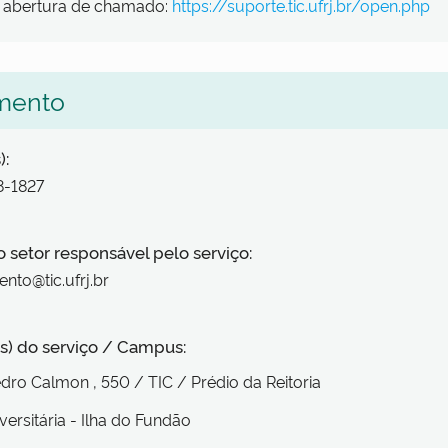
e abertura de chamado:
https://suporte.tic.ufrj.br/open.php
mento
):
8-1827
o setor responsável pelo serviço:
nto@tic.ufrj.br
s) do serviço / Campus:
edro Calmon
, 550
/ TIC / Prédio da Reitoria
versitária - Ilha do Fundão