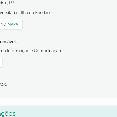
eiro
, RJ
versitária - Ilha do Fundão
 NO MAPA
onsável:
a da Informação e Comunicação
7:00
ações