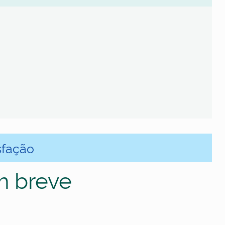
sfação
m breve