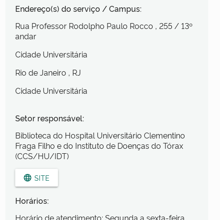
Endereço(s) do serviço / Campus:
Rua Professor Rodolpho Paulo Rocco
, 255
/ 13º
andar
Cidade Universitária
Rio de Janeiro
, RJ
Cidade Universitária
Setor responsável:
Biblioteca do Hospital Universitário Clementino
Fraga Filho e do Instituto de Doenças do Tórax
(CCS/HU/IDT)
SITE
language
Horários:
Horário de atendimento: Segunda a sexta-feira,