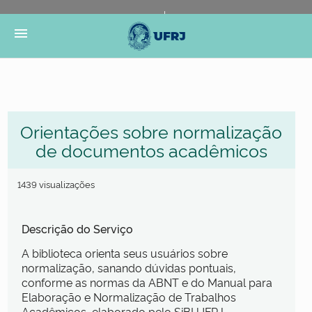
Portal do Governo Brasileiro
Atualize sua Barra de
menu
Governo
Orientações sobre normalização
de documentos acadêmicos
1439 visualizações
Descrição do Serviço
A biblioteca orienta seus usuários sobre
normalização, sanando dúvidas pontuais,
conforme as normas da ABNT e do Manual para
Elaboração e Normalização de Trabalhos
Acadêmicos, elaborado pelo SiBI UFRJ.