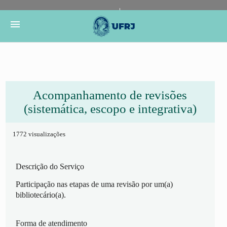
Portal do Governo Brasileiro
Atualize sua Barra de
menu
Governo
Acompanhamento de revisões
(sistemática, escopo e integrativa)
1772 visualizações
Descrição do Serviço
Participação nas etapas de uma revisão por um(a)
bibliotecário(a).
Forma de atendimento