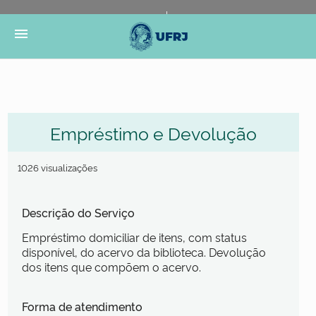
Portal do Governo Brasileiro
Atualize sua Barra de
menu
Governo
Empréstimo e Devolução
1026 visualizações
Descrição do Serviço
Empréstimo domiciliar de itens, com status
disponível, do acervo da biblioteca. Devolução
dos itens que compõem o acervo.
Forma de atendimento