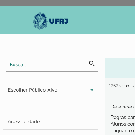
Portal do Governo Brasileiro
Atualize sua Barra de Gov
search
1262 visuali
Descrição
Regras par
Acessibilidade
Alunos com
enquanto n