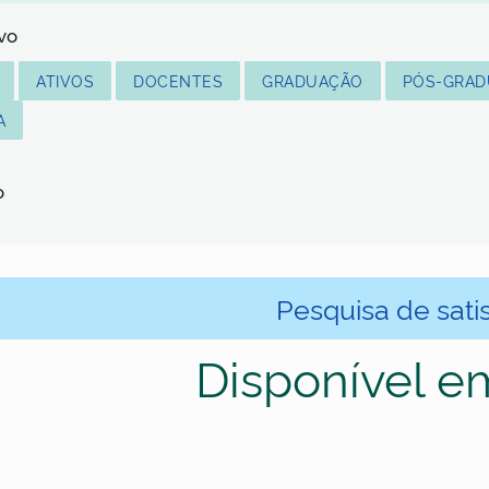
lvo
ATIVOS
DOCENTES
GRADUAÇÃO
PÓS-GRA
A
o
Pesquisa de sati
Disponível e