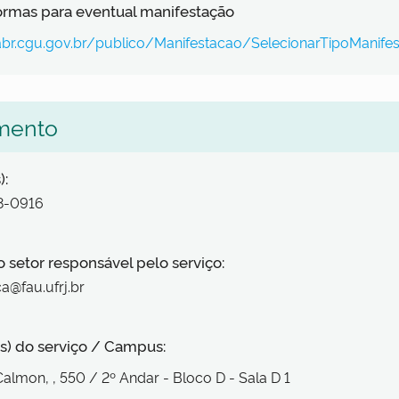
formas para eventual manifestação
labr.cgu.gov.br/publico/Manifestacao/SelecionarTipoManife
mento
):
38-0916
o setor responsável pelo serviço:
ca@fau.ufrj.br
s) do serviço / Campus:
 Calmon,
, 550
/ 2º Andar - Bloco D - Sala D 1