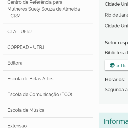
Centro de Referência para
Cidade Uni
Mulheres Suely Souza de Almeida
Rio de Jan
- CRM
Cidade Uni
CLA - UFRJ
Setor resp
COPPEAD - UFRJ
Biblioteca
Editora
language
SITE
Escola de Belas Artes
Horários:
Segunda a 
Escola de Comunicação (ECO)
Escola de Música
Inform
Extensão